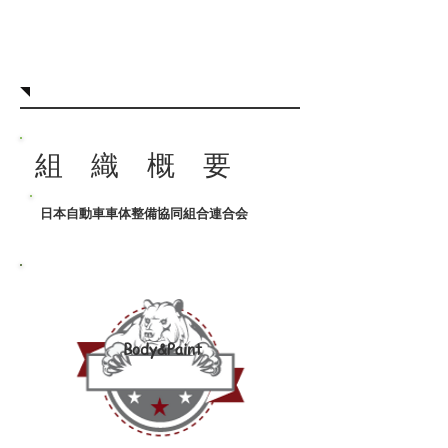
ます。
組 織 概 要
日本自動車車体整備協同組合連合会
北海道自動車車体整備協同組合連合会
Body&Paint