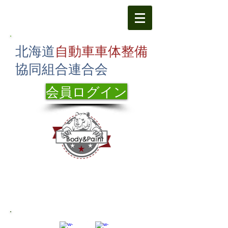
北海道
自動車車体整備
協同組合連合会
会員ログイン
Body&Paint
海道札幌市東区北24条東1丁目1-12
北
札整振教育
センター2F
TEL:
011-751-7400
FAX：011-751-
7433