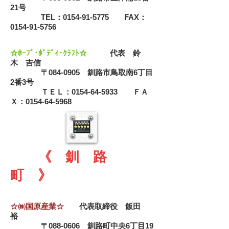
21号
TEL：0154-91-5775 FAX：
0154-91-5756
☆ﾎｰﾌﾟ･ﾎﾞﾃﾞｨ･ｸﾗﾌﾄ☆
代表 鈴
木 吉信
〒084-0905 釧路市鳥取南6丁目
2番3号
ＴＥＬ：0154-64-5933 ＦＡ
Ｘ：0154-64-5968
《 釧 路
町 》
☆㈱国原産業☆
代表取締役 飯田
裕
〒088-0606 釧路町中央6丁目19