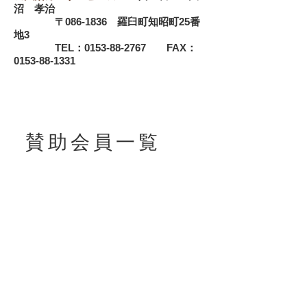
沼 孝治
〒086-1836 羅臼町知昭町25番
地3
TEL：0153-88-2767 FAX：
0153-88-1331
賛 助 会 員 一 覧
☆富士ガラス㈱ 釧路営業所☆
〒084-0906 釧路市鳥取大通4丁目
6番41号
TEL：0154-51-4766 FAX：
0154-51-4767
☆㈱中谷部品商会☆
〒085-0034 釧路市白銀町9番7号