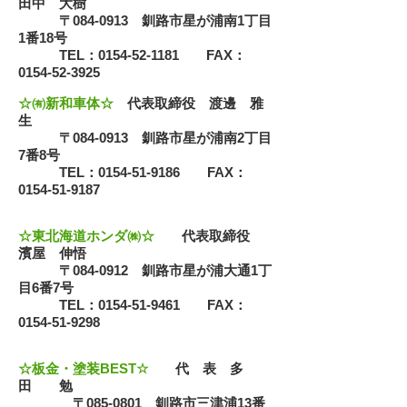
田中 大樹
〒084-0913 釧路市星が浦南1丁目
1番18号
TEL：0154-52-1181 FAX：
0154-52-3925
☆㈲新和車体☆
代表取締役 渡邊 雅
生
〒084-0913 釧路市星が浦南2丁目
7番8号
TEL：0154-51-9186 FAX：
0154-51-9187
☆東北海道ホンダ㈱☆
代表取締役
濱屋 伸悟
〒084-0912 釧路市星が浦大通1丁
目6番7号
TEL：0154-51-9461 FAX：
0154-51-9298
☆板金・塗装BEST☆
代 表 多
田 勉
〒085-0801 釧路市三津浦13番