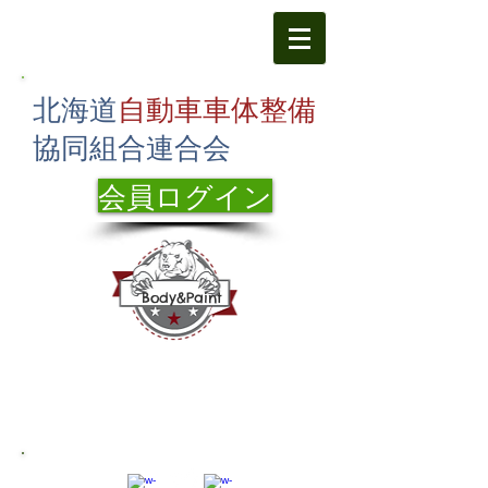
北海道
自動車車体整備
協同組合連合会
会員ログイン
Body&Paint
海道札幌市東区北24条東1丁目1-12
北
札整振教育
センター2F
TEL:
011-751-7400
FAX：011-751-
7433